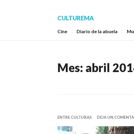
Saltar
al
CULTUREMA
contenido.
Cine
Diario de la abuela
Mu
Mes:
abril 20
ENTRE CULTURAS
DEJA UN COMENTA
Reproductor