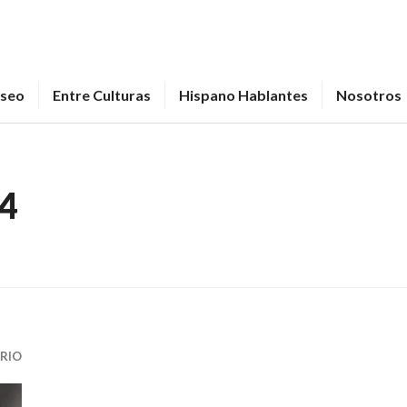
seo
Entre Culturas
Hispano Hablantes
Nosotros
14
RIO