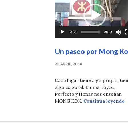
de
vídeo
00:00
06:04
Un paseo por Mong K
23 ABRIL, 2014
Cada lugar tiene algo propio, tie
algo especial. Emma, Joyce,
Perfecto y Henar nos enseñan
U
MONG KOK.
Continúa leyendo