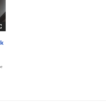
ok
ne
n paseo por Mong Kok