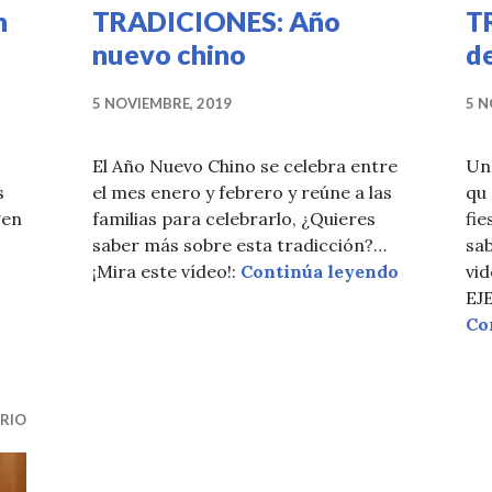
n
TRADICIONES: Año
T
nuevo chino
d
5 NOVIEMBRE, 2019
5 N
El Año Nuevo Chino se celebra entre
Una
s
el mes enero y febrero y reúne a las
qu 
gen
familias para celebrarlo, ¿Quieres
fie
saber más sobre esta tradicción?…
sab
IONES: Dragon Boat
TRADICION
¡Mira este vídeo!:
Continúa leyendo
vi
EJ
Co
RIO