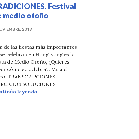
RADICIONES. Festival
e medio otoño
OVIEMBRE, 2019
 de las fiestas más importantes
se celebran en Hong Kong es la
sta de Medio Otoño, ¿Quieres
er cómo se celebra?. Mira el
ES: Año nuevo chino
deo: TRANSCRIPCIONES
ERCICIOS SOLUCIONES
TRADICIONES. Festival de medio otoño
ntinúa leyendo