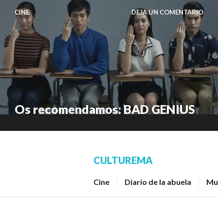
Saltar
CINE
DEJA UN COMENTARIO
al
contenido.
Os recomendamos: BAD GENIUS
CULTUREMA
Cine
Diario de la abuela
Mu