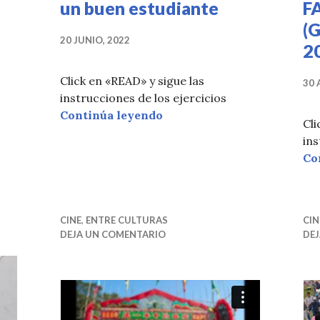
un buen estudiante
F
(G
20 JUNIO, 2022
2
Click en «READ» y sigue las
30 
instrucciones de los ejercicios
Herramientas para ser un b
Continúa leyendo
Cli
ins
Co
CINE
,
ENTRE CULTURAS
CIN
DEJA UN COMENTARIO
DE