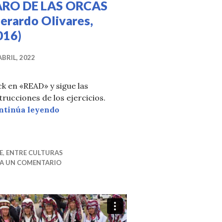
ARO DE LAS ORCAS
erardo Olivares,
016)
ABRIL, 2022
uen estudiante
ck en «READ» y sigue las
trucciones de los ejercicios.
Te recomiendo… EL FARO DE LAS ORCAS (
ntinúa leyendo
E
,
ENTRE CULTURAS
JA UN COMENTARIO