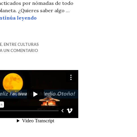
de BAU
acticados por nómadas de todo
planeta. ¿Quieres saber algo …
TRADICIONES: Los Juegos Nómadas
ntinúa leyendo
E
,
ENTRE CULTURAS
JA UN COMENTARIO