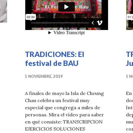
TRADICIONES: El
T
festival de BAU
J
5 NOVIEMBRE, 2019
5 N
A finales de mayo la Isla de Cheung
En 
o… LAS NIÑAS DE CRISTAL (Jota Linares, 2022)
Chau celebra un festival muy
do
especial que congrega a miles de
In
personas. Mira el vídeo para saber
de
en qué consiste: TRANSCRIPCION
mun
EJERCICIOS SOLUCIONES
co