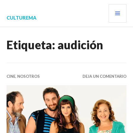
Saltar
MEN
al
contenido.
PRIN
CULTUREMA
Etiqueta:
audición
CINE
,
NOSOTROS
DEJA UN COMENTARIO