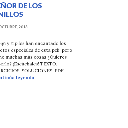
EÑOR DE LOS
NILLOS
OCTUBRE, 2013
igi y Yip les han encantado los
ctos especiales de esta peli, pero
ene muchas más cosas ¿Quieres
erlo? ¡Escúchales! TEXTO.
ERCICIOS. SOLUCIONES. PDF
Os recomendamos… EL SEÑOR DE LOS 
ntinúa leyendo
 TRILOGÍA DE BATMAN de Christopher Nolan