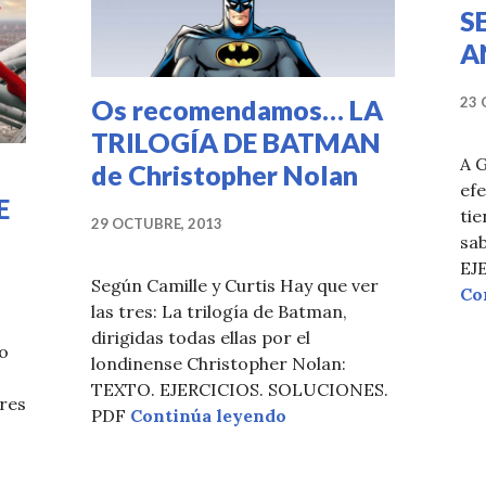
S
A
Os recomendamos… LA
23 
TRILOGÍA DE BATMAN
A G
de Christopher Nolan
efe
E
ti
29 OCTUBRE, 2013
sab
EJ
Según Camille y Curtis Hay que ver
Co
las tres: La trilogía de Batman,
dirigidas todas ellas por el
do
londinense Christopher Nolan:
TEXTO. EJERCICIOS. SOLUCIONES.
eres
Os recomendamos… LA
PDF
Continúa leyendo
amos: SPIDERMAN, LEJOS DE CASA