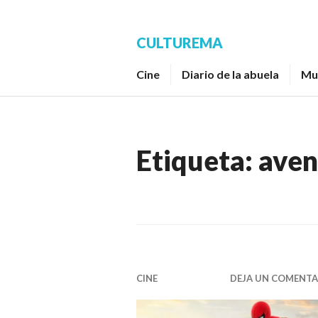
Saltar
al
CULTUREMA
contenido.
Cine
Diario de la abuela
Mu
Etiqueta:
aven
CINE
DEJA UN COMENTA