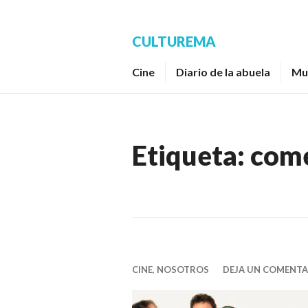
Saltar
al
CULTUREMA
contenido.
Cine
Diario de la abuela
Mu
Etiqueta:
come
CINE
,
NOSOTROS
DEJA UN COMENTA