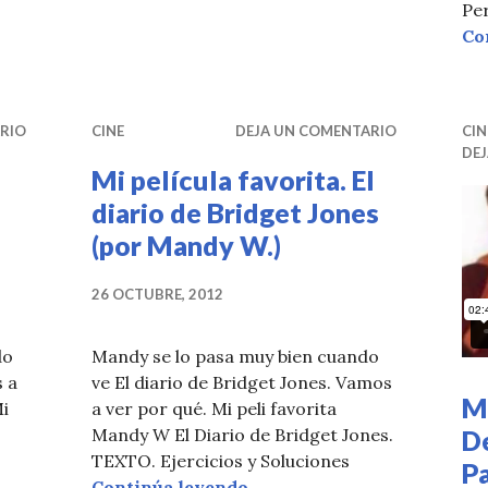
amos: OCHO APELLIDOS VASCOS
Per
Co
RIO
CINE
DEJA UN COMENTARIO
CIN
DE
Mi película favorita. El
diario de Bridget Jones
(por Mandy W.)
26 OCTUBRE, 2012
do
Mandy se lo pasa muy bien cuando
 a
ve El diario de Bridget Jones. Vamos
Mi
Mi
a ver por qué. Mi peli favorita
Mandy W El Diario de Bridget Jones.
De
TEXTO. Ejercicios y Soluciones
P
película favorita. Princesa por sorpresa (por Sharon)
Mi película favorita. El di
Continúa leyendo