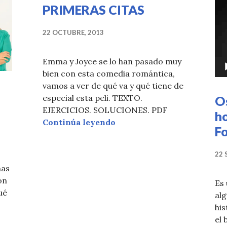
Re
PRIMERAS CITAS
de
ví
22 OCTUBRE, 2013
Emma y Joyce se lo han pasado muy
bien con esta comedia romántica,
vamos a ver de qué va y qué tiene de
especial esta peli. TEXTO.
O
EJERCICIOS. SOLUCIONES. PDF
h
Os recomendamos… 50 PR
Continúa leyendo
Fo
22 
nas
on
Es 
ué
alg
his
el 