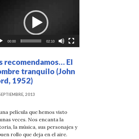
productor
deo
00:00
02:10
s recomendamos… El
ombre tranquilo (John
IMERAS CITAS
rd, 1952)
SEPTIEMBRE, 2013
una película que hemos visto
unas veces. Nos encanta la
toria, la música, sus personajes y
buen rollo que deja en el aire.