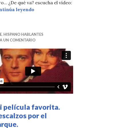
o… ¿De qué va? escucha el vídeo:
Os recomendamos… El hombre tranquilo (
ntinúa leyendo
E
,
HISPANO HABLANTES
JA UN COMENTARIO
 película favorita.
scalzos por el
arque.
ario de Bridget Jones (por Mandy W.)