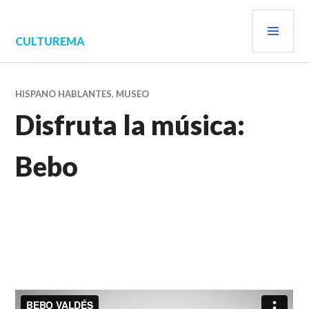
Saltar
MEN
al
contenido.
PRIN
CULTUREMA
HISPANO HABLANTES
,
MUSEO
Disfruta la música:
Bebo