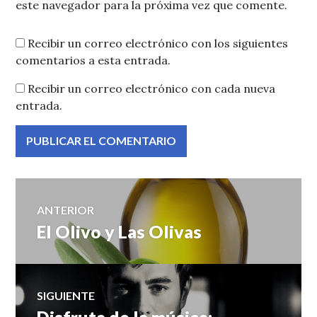
este navegador para la próxima vez que comente.
Recibir un correo electrónico con los siguientes
comentarios a esta entrada.
Recibir un correo electrónico con cada nueva
entrada.
Navegación
ANTERIOR
El Olivo y Las Olivas
Entrada
de
anterior:
entradas
SIGUIENTE
Disfruta de la música:
Entrada