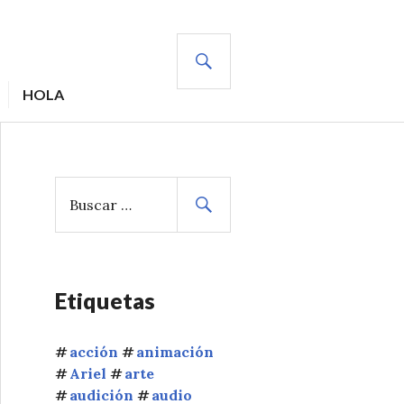
BUSCAR
HOLA
B
u
s
c
a
r
Etiquetas
:
acción
animación
Ariel
arte
audición
audio