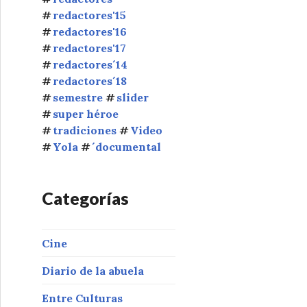
redactores'15
redactores'16
redactores'17
redactores´14
redactores´18
semestre
slider
super héroe
tradiciones
Video
Yola
´documental
Categorías
Cine
Diario de la abuela
Entre Culturas