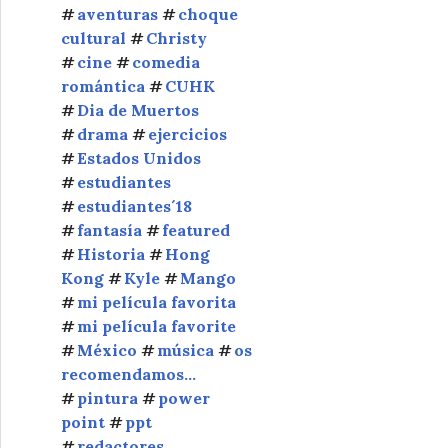
aventuras
choque
cultural
Christy
cine
comedia
romántica
CUHK
Dia de Muertos
drama
ejercicios
Estados Unidos
estudiantes
estudiantes´18
fantasía
featured
Historia
Hong
Kong
Kyle
Mango
mi película favorita
mi película favorite
México
música
os
recomendamos...
pintura
power
point
ppt
redactores