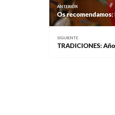
Navegación
ANTERIOR
Os recomendamos:
Entrada
de
anterior:
entradas
SIGUIENTE
TRADICIONES: Año
Entrada
siguiente: