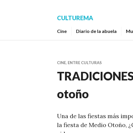
Saltar
al
CULTUREMA
contenido.
Cine
Diario de la abuela
Mu
CINE
,
ENTRE CULTURAS
TRADICIONES. 
otoño
Una de las fiestas más imp
la fiesta de Medio Otoño, 