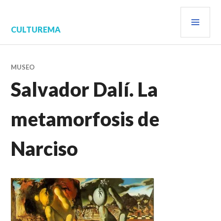
Saltar
MEN
al
contenido.
PRIN
CULTUREMA
MUSEO
Salvador Dalí. La
metamorfosis de
Narciso