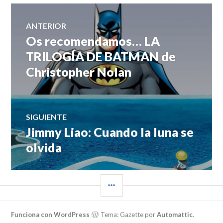
Navegación
ANTERIOR
Os recomendamos… LA
Entrada
de
anterior:
TRILOGÍA DE BATMAN de
Christopher Nolan
entradas
SIGUIENTE
Jimmy Liao: Cuando la luna se
Entrada
siguiente:
olvida
BARRA
LATERAL
Funciona con WordPress
Tema: Gazette por
Automattic
.