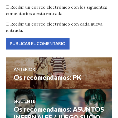
Recibir un correo electrónico con los siguientes
comentarios a esta entrada.
Recibir un correo electrónico con cada nueva
entrada.
Navegación
ANTERIOR
Os recomendamos: PK
Entrada
de
anterior:
entradas
SIGUIENTE
Os recomendamos: ASUNTOS
Entrada
siguiente:
INFERNALES / JUEGO SUCIO