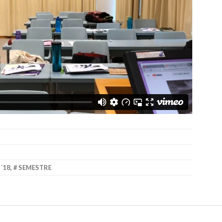
´18
,
SEMESTRE