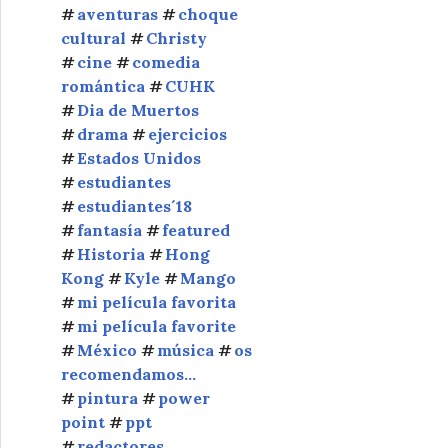
aventuras
choque
cultural
Christy
cine
comedia
romántica
CUHK
Dia de Muertos
drama
ejercicios
Estados Unidos
estudiantes
estudiantes´18
fantasía
featured
Historia
Hong
Kong
Kyle
Mango
mi película favorita
mi película favorite
México
música
os
recomendamos...
pintura
power
point
ppt
redactores