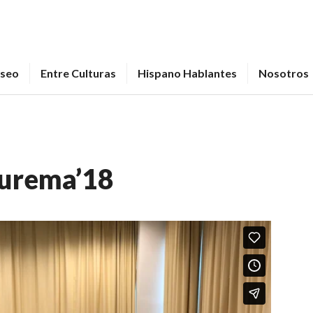
seo
Entre Culturas
Hispano Hablantes
Nosotros
turema’18