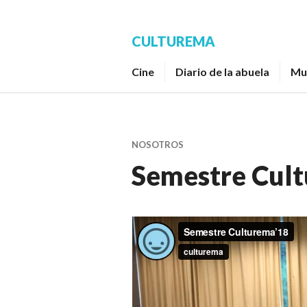
Saltar
al
CULTUREMA
contenido.
Cine
Diario de la abuela
Mu
NOSOTROS
Semestre Cul