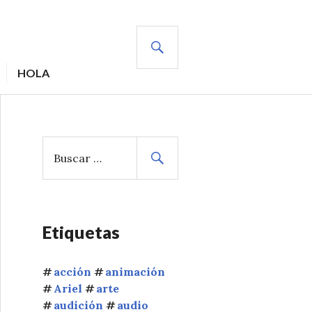
BUSCAR
HOLA
B
u
s
c
a
r
Etiquetas
:
acción
animación
Ariel
arte
audición
audio