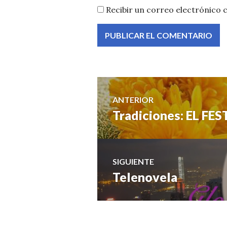
Recibir un correo electrónico 
Navegación
ANTERIOR
Tradiciones: EL F
Entrada
de
anterior:
entradas
SIGUIENTE
Telenovela
Entrada
siguiente: