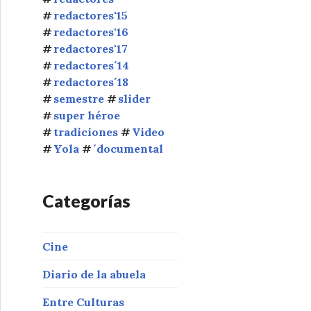
redactores'15
redactores'16
redactores'17
redactores´14
redactores´18
semestre
slider
super héroe
tradiciones
Video
Yola
´documental
Categorías
Cine
Diario de la abuela
Entre Culturas